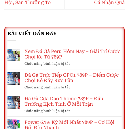
Hội, Săn Thưởng To
Cá Nhận Quà
BÀI VIẾT GẦN ĐÂY
Xem Đá Gà Peru Hôm Nay – Giải Trí Cược
Chọi Kê Từ 789P
ở
Chức năng bình luận bị tắt
Xem
Đá
Đá Gà Trực Tiếp CPC1 789P – Điểm Cược
Gà
Chọi Kê Đầy Rực Lửa
Peru
ở
Chức năng bình luận bị tắt
Hôm
Đá
Nay
Gà
Đá Gà Cựa Dao Thomo 789P – Đấu
–
Trực
Giải
Trường Kịch Tính Ở Mỗi Trận
Tiếp
Trí
ở
Chức năng bình luận bị tắt
CPC1
Cược
Đá
789P
Chọi
Gà
Power 6/55 Kỳ Mới Nhất 789P – Cơ Hội
–
Kê
Cựa
Điểm
Đổi Đời Nhanh
Từ