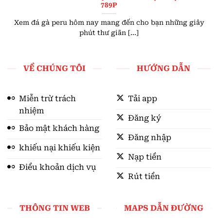
789P
Xem đá gà peru hôm nay mang đến cho bạn những giây
phút thư giãn [...]
VỀ CHÚNG TÔI
HƯỚNG DẪN
Miễn trừ trách
Tải app
nhiệm
Đăng ký
Bảo mật khách hàng
Đăng nhập
khiếu nại khiếu kiện
Nạp tiền
Điều khoản dịch vụ
Rút tiền
THÔNG TIN WEB
MAPS DẪN ĐƯỜNG