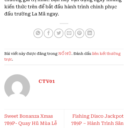
kiến thức trên để bắt đầu hành trình chinh phục
đấu trường La Mã ngay.
Bài viết này được đăng trong
NỔ HŨ
. Đánh dấu
liên kết thường
trực
.
CTV01
Sweet Bonanza Xmas
Fishing Disco Jackpot
789P- Quay Hũ Mùa Lễ
789P – Hành Trình Săn