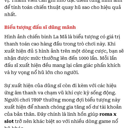
vị. Thành viên cần ghi nhớ đặc điểm từng hình ảnh
để tính toán chiến thuật quay hũ sao cho hiệu quả
nhất.
Biểu tượng đấu sĩ dũng mãnh
Hình ảnh chiến binh La Mã là biểu tượng có giá trị
thanh toán cao hàng đầu trong trò chơi này. Khi
xuất hiện đủ 5 hình ảnh trên một dòng cược, bạn sẽ
nhận được mức thưởng lên đến 1000 lần. Mỗi lần
đấu sĩ xuất hiện đều mang lại cảm giác phấn khích
và hy vọng nổ hũ lớn cho người.
Sự xuất hiện của dũng sĩ còn đi kèm với các hiệu
ứng âm thanh va chạm vũ khí cực kỳ sống động.
Người chơi 789P thường mong đợi biểu tượng này
xuất hiện để nhanh chóng gia tăng số dư tài khoản
của bản thân. Đây chính là linh hồn giúp
roma x
slot
trở nên khác biệt so với nhiều dòng game nổ