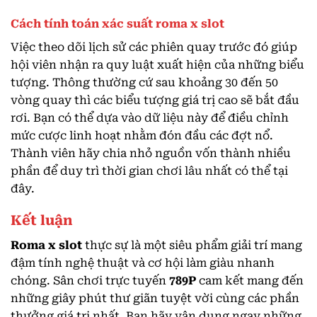
Cách tính toán xác suất roma x slot
Việc theo dõi lịch sử các phiên quay trước đó giúp
hội viên nhận ra quy luật xuất hiện của những biểu
tượng. Thông thường cứ sau khoảng 30 đến 50
vòng quay thì các biểu tượng giá trị cao sẽ bắt đầu
rơi. Bạn có thể dựa vào dữ liệu này để điều chỉnh
mức cược linh hoạt nhằm đón đầu các đợt nổ.
Thành viên hãy chia nhỏ nguồn vốn thành nhiều
phần để duy trì thời gian chơi lâu nhất có thể tại
đây.
Kết luận
Roma x slot
thực sự là một siêu phẩm giải trí mang
đậm tính nghệ thuật và cơ hội làm giàu nhanh
chóng. Sân chơi trực tuyến
789P
cam kết mang đến
những giây phút thư giãn tuyệt vời cùng các phần
thưởng giá trị nhất. Bạn hãy vận dụng ngay những