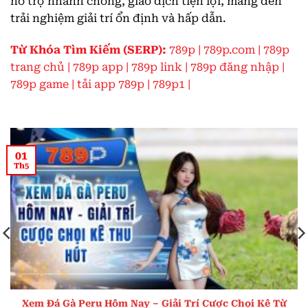
hỗ trợ nhanh chóng, giao dịch tiện lợi, mang đến
trải nghiệm giải trí ổn định và hấp dẫn.
Từ Khóa Tìm Kiếm (SERP):
789p | 789p.com | 789p
trang chủ | 789p app | 789p link | 789p đăng nhập |
789p game | tải app 789p | 789p1 |
01
Th5
Xem Đá Gà Peru Hôm Nay – Giải Trí Cược Chọi Kê Từ