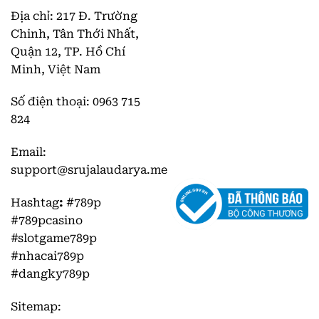
Địa chỉ:
217 Đ. Trường
Chinh, Tân Thới Nhất,
Quận 12, TP. Hồ Chí
Minh, Việt Nam
Số điện thoại:
0963 715
824
Email:
support@srujalaudarya.me
Hashtag
:
#789p
#789pcasino
#slotgame789p
#nhacai789p
#dangky789p
Sitemap: