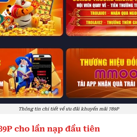
Thông tin chi tiết về ưu đãi khuyến mãi 789P
9P cho lần nạp đầu tiên