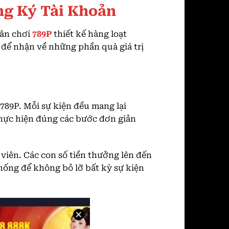
ng Ký Tài Khoản
Sân chơi
789P
thiết kế hàng loạt
y để nhận về những phần quà giá trị
 789P. Mỗi sự kiện đều mang lại
thực hiện đúng các bước đơn giản
viên. Các con số tiền thưởng lên đến
hống để không bỏ lỡ bất kỳ sự kiện