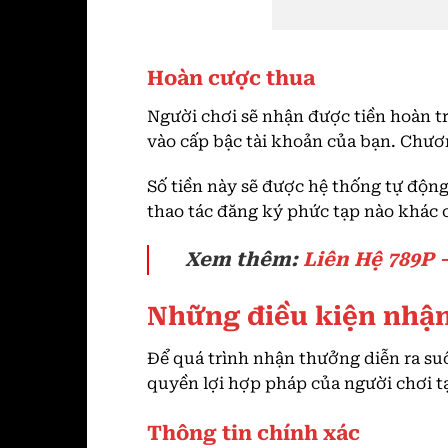
Hoàn cược thua
Người chơi sẽ nhận được tiền hoàn tr
vào cấp bậc tài khoản của bạn. Chươ
Số tiền này sẽ được hệ thống tự động
thao tác đăng ký phức tạp nào khác c
Xem thêm:
Liên Hệ 789P 
Những điều kiện nhận
Để quá trình nhận thưởng diễn ra suô
quyền lợi hợp pháp của người chơi tạ
Thông tin chính xác