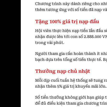
Chương trình này dành riêng cho nhữ
thêm tương ứng với số tiền đã nạp và
Tặng 100% giá trị nạp đầu
Hội viên thực hiện nạp tiền lần đầu 
nhận được lên tới con số 2.888.000 
trong vài phút.
Người tham gia cần hoàn thành ít nhấ
bạch dựa trên tổng số tiền thực tế. B
Thưởng nạp chủ nhật
Mỗi dịp cuối tuần hệ thống sẽ tung ra
nhận thêm 5% giá trị khuyến mãi lớn
Số tiền thưởng không giới hạn giúp t
để đủ điều kiện tham gia chương trìn