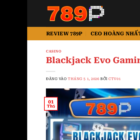
Bỏ
qua
nội
dung
REVIEW 789P
CEO HOÀNG NHẤ
CASINO
Blackjack Evo Gamin
ĐĂNG VÀO
THÁNG 5 1, 2026
BỞI
CTV01
01
Th5