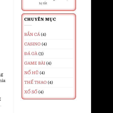
Cơ
ở
bị tắt
Hội
Vietlott
Đổi
Keno
Đời
Trực
CHUYÊN MỤC
Nhanh
Tiếp
789P
–
Cơ
BẮN CÁ
(4)
Hội
Đổi
CASINO
(4)
Đời
Trong
ĐÁ GÀ
(3)
10
Phút
GAME BÀI
(4)
NỔ HŨ
(4)
ng
hia
THỂ THAO
(4)
XỔ SỐ
(4)
g
u