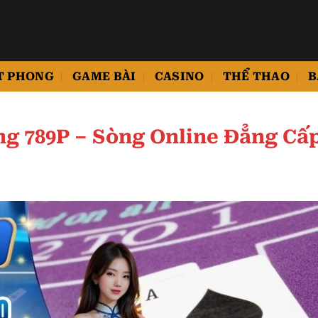
T PHONG
GAME BÀI
CASINO
THỂ THAO
B
g 789P – Sòng Online Đẳng Cấ