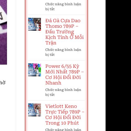
–
Chức năng bình luận
Giải
ở
bị tắt
Trí
Đá
Cược
Gà
Đá Gà Cựa Dao
Chọi
Trực
Thomo 789P –
Kê
Tiếp
Đấu Trường
Từ
CPC1
Kịch Tính Ở Mỗi
789P
789P
Trận
–
Điểm
Chức năng bình luận
Cược
ở
bị tắt
Chọi
Đá
Kê
Gà
Power 6/55 Kỳ
Đầy
Cựa
Mới Nhất 789P –
Rực
Dao
Cơ Hội Đổi Đời
Lửa
Thomo
nhờ
Nhanh
789P
–
Chức năng bình luận
Đấu
ở
bị tắt
Trường
Power
Kịch
6/55
Vietlott Keno
Tính
Kỳ
Trực Tiếp 789P –
Ở
Mới
Cơ Hội Đổi Đời
Mỗi
Nhất
Trong 10 Phút
Trận
789P
–
Chức năng bình luận