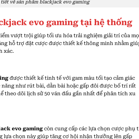
 tiết về sản phẩm blackjack evo gaming
ckjack evo gaming tại hệ thống
 vượt trội giúp tối ưu hóa trải nghiệm giải trí của mọ
năng hỗ trợ đặt cược được thiết kế thông minh nhằm giú
h xác.
ing
được thiết kế tinh tế với gam màu tối tạo cảm giác
năng như rút bài, dằn bài hoặc gấp đôi được bố trí rất
ể theo dõi lịch sử 50 ván đấu gần nhất để phân tích xu
jack evo gaming
còn cung cấp các lựa chọn cược phụ 
g lựa chọn này giúp tăng cơ hội nhận thưởng lên gấp